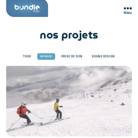
Menu
Bundle
Studio
nos projets
TOUS
MIXAGE
PRISE DE SON
SOUND DESIGN