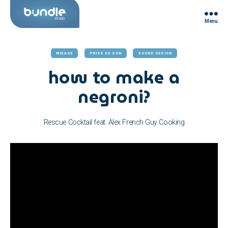
Menu
Bundle
Studio
MIXAGE
PRISE DE SON
SOUND DESIGN
how to make a
negroni?
Rescue Cocktail feat. Alex French Guy Cooking