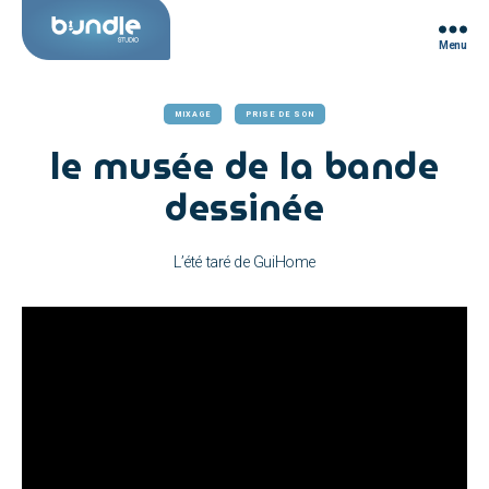
Menu
Bundle
Studio
MIXAGE
PRISE DE SON
le musée de la bande
dessinée
L’été taré de GuiHome